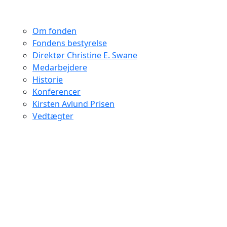
Om fonden
Fondens bestyrelse
Direktør Christine E. Swane
Medarbejdere
Historie
Konferencer
Kirsten Avlund Prisen
Vedtægter
Uddelingsstrategi
Årsregnskaber
Privatlivspolitik
DU ER HER:
Hjem
>
Diverse
>
Balancen mellem smittetrussel og
social trivsel
Balancen mellem smittetrussel
og social trivsel