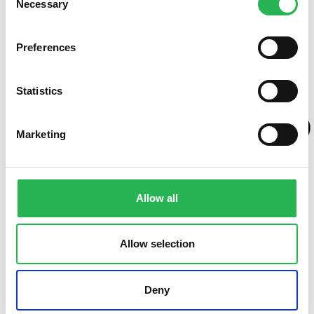
Necessary
Selection
Om fonden
Preferences
Statistics
Marketing
Allow all
Allow selection
Deny