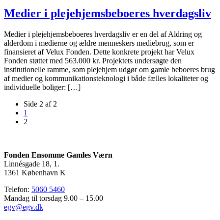
Medier i plejehjemsbeboeres hverdagsliv
Medier i plejehjemsbeboeres hverdagsliv er en del af Aldring og
alderdom i medierne og ældre menneskers mediebrug, som er
finansieret af Velux Fonden. Dette konkrete projekt har Velux
Fonden støttet med 563.000 kr. Projektets undersøgte den
institutionelle ramme, som plejehjem udgør om gamle beboeres brug
af medier og kommunikationsteknologi i både fælles lokaliteter og
individuelle boliger: […]
Page
Side 2 af 2
navigation
page
1
Nuværende
2
side
Fonden Ensomme Gamles Værn
Linnésgade 18, 1.
1361 København K
Telefon:
5060 5460
Mandag til torsdag 9.00 – 15.00
egv@egv.dk