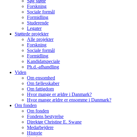
Søg støtte
Forskning
Sociale formål
Formidling
Studerende
Legater
Støttede projekter
Alle projekter
Forskning
Sociale formål
Formidling
Kandidatspeciale
Ph.d.-afhandling
Viden
Om ensomhed
Om fællesskaber
Om fattigdom
Hvor mange er ældre i Danmark?
Hvor mange ældre er ensomme i Danmark?
Om fonden
Om fonden
Fondens bestyrelse
Direktør Christine E. Swane
Medarbejdere
Historie