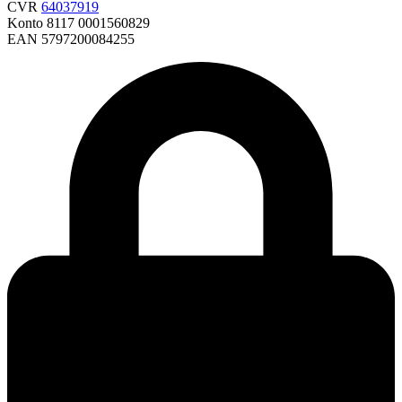
CVR
64037919
Konto 8117 0001560829
EAN 5797200084255