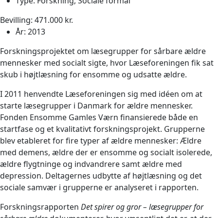
Type:
Forskning
,
Sociale formål
Bevilling: 471.000 kr.
År:
2013
Forskningsprojektet om læsegrupper for sårbare ældre
mennesker med socialt sigte, hvor Læseforeningen fik sat
skub i højtlæsning for ensomme og udsatte ældre.
I 2011 henvendte Læseforeningen sig med idéen om at
starte læsegrupper i Danmark for ældre mennesker.
Fonden Ensomme Gamles Værn finansierede både en
startfase og et kvalitativt forskningsprojekt. Grupperne
blev etableret for fire typer af ældre mennesker: Ældre
med demens, ældre der er ensomme og socialt isolerede,
ældre flygtninge og indvandrere samt ældre med
depression. Deltagernes udbytte af højtlæsning og det
sociale samvær i grupperne er analyseret i rapporten.
Forskningsrapporten
Det spirer og gror – læsegrupper for