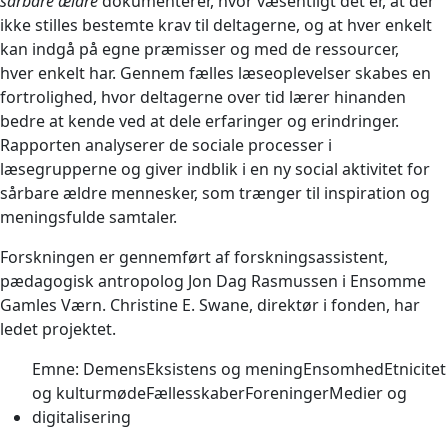
sårbare ældre
dokumenterer, hvor væsentligt det er, at der
ikke stilles bestemte krav til deltagerne, og at hver enkelt
kan indgå på egne præmisser og med de ressourcer,
hver enkelt har. Gennem fælles læseoplevelser skabes en
fortrolighed, hvor deltagerne over tid lærer hinanden
bedre at kende ved at dele erfaringer og erindringer.
Rapporten analyserer de sociale processer i
læsegrupperne og giver indblik i en ny social aktivitet for
sårbare ældre mennesker, som trænger til inspiration og
meningsfulde samtaler.
Forskningen er gennemført af forskningsassistent,
pædagogisk antropolog Jon Dag Rasmussen i Ensomme
Gamles Værn. Christine E. Swane, direktør i fonden, har
ledet projektet.
Emne:
Demens
Eksistens og mening
Ensomhed
Etnicitet
og kulturmøde
Fællesskaber
Foreninger
Medier og
digitalisering