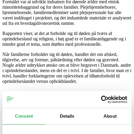
Formålet var at udvikle indsatsen for døende ældre med etnisk
minoritetsbaggrund og for deres familier. Plejehjemsbeboere,
hjemmeboende, familiemedlemmer samt plejepersonale har alle
været inddraget i projektet, og det indsamlede materiale er analyseret
ud fra en hverdagslivsteoretisk ramme.
Rapporten viser, at det at forholde sig til døden på tværs af
oprindelsesland og religion, i høj grad er et familieanliggende og i
mindre grad et tema, som drøftes med professionelle.
Når familierne forholder sig til døden, handler det om afsked,
tilgivelse, arv og formue, påklædning efter døden og gravsted.
Nogle ældre udtrykker ønske om at blive begravet i Danmark, andre
i oprindelseslandet, mens en del er i tvivl. I de familier, hvor man er i
tvivl, handler forklaringerne om oplevelsen af tilhørsforhold til
oprindelseslandet versus opholdslandet.
Emne:
Døden og palliation
Etnicitet og
kulturmøde
Generationer
Consent
Details
About