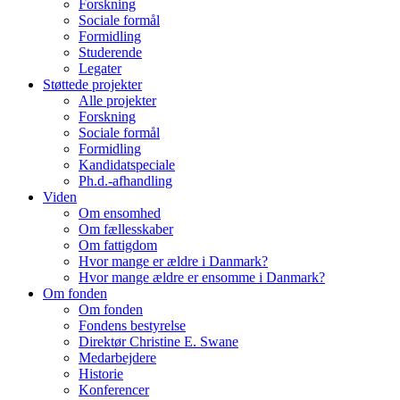
Forskning
Sociale formål
Formidling
Studerende
Legater
Støttede projekter
Alle projekter
Forskning
Sociale formål
Formidling
Kandidatspeciale
Ph.d.-afhandling
Viden
Om ensomhed
Om fællesskaber
Om fattigdom
Hvor mange er ældre i Danmark?
Hvor mange ældre er ensomme i Danmark?
Om fonden
Om fonden
Fondens bestyrelse
Direktør Christine E. Swane
Medarbejdere
Historie
Konferencer