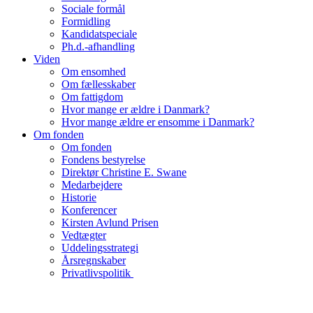
Sociale formål
Formidling
Kandidatspeciale
Ph.d.-afhandling
Viden
Om ensomhed
Om fællesskaber
Om fattigdom
Hvor mange er ældre i Danmark?
Hvor mange ældre er ensomme i Danmark?
Om fonden
Om fonden
Fondens bestyrelse
Direktør Christine E. Swane
Medarbejdere
Historie
Konferencer
Kirsten Avlund Prisen
Vedtægter
Uddelingsstrategi
Årsregnskaber
Privatlivspolitik