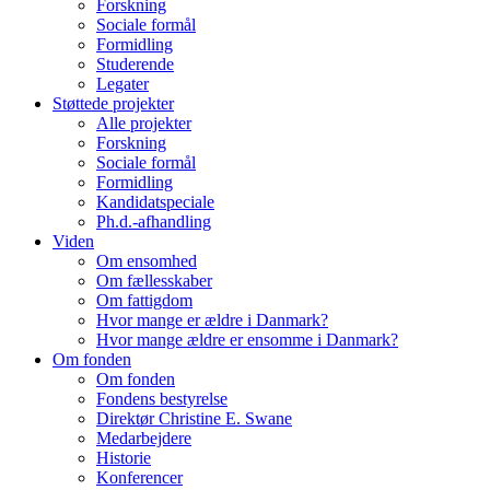
Forskning
Sociale formål
Formidling
Studerende
Legater
Støttede projekter
Alle projekter
Forskning
Sociale formål
Formidling
Kandidatspeciale
Ph.d.-afhandling
Viden
Om ensomhed
Om fællesskaber
Om fattigdom
Hvor mange er ældre i Danmark?
Hvor mange ældre er ensomme i Danmark?
Om fonden
Om fonden
Fondens bestyrelse
Direktør Christine E. Swane
Medarbejdere
Historie
Konferencer