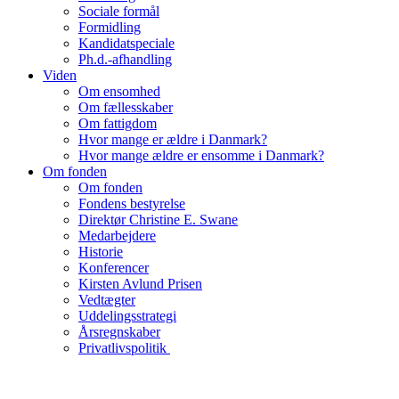
Sociale formål
Formidling
Kandidatspeciale
Ph.d.-afhandling
Viden
Om ensomhed
Om fællesskaber
Om fattigdom
Hvor mange er ældre i Danmark?
Hvor mange ældre er ensomme i Danmark?
Om fonden
Om fonden
Fondens bestyrelse
Direktør Christine E. Swane
Medarbejdere
Historie
Konferencer
Kirsten Avlund Prisen
Vedtægter
Uddelingsstrategi
Årsregnskaber
Privatlivspolitik