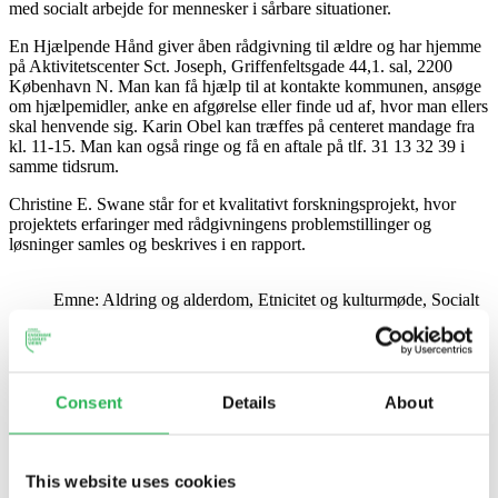
med socialt arbejde for mennesker i sårbare situationer.
En Hjælpende Hånd giver åben rådgivning til ældre og har hjemme
på Aktivitetscenter Sct. Joseph, Griffenfeltsgade 44,1. sal, 2200
København N. Man kan få hjælp til at kontakte kommunen, ansøge
om hjælpemidler, anke en afgørelse eller finde ud af, hvor man ellers
skal henvende sig. Karin Obel kan træffes på centeret mandage fra
kl. 11-15. Man kan også ringe og få en aftale på tlf. 31 13 32 39 i
samme tidsrum.
Christine E. Swane står for et kvalitativt forskningsprojekt, hvor
projektets erfaringer med rådgivningens problemstillinger og
løsninger samles og beskrives i en rapport.
Emne:
Aldring og alderdom
,
Etnicitet og kulturmøde
,
Socialt
udsatte ældre
,
Ulighed og fattigdom
Consent
Details
About
This website uses cookies