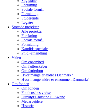
Søg støtte
Forskning
Sociale formål
Formidling
Studerende
Legater
Støttede projekter
Alle projekter
Forskning
Sociale formål
Formidling
Kandidatspeciale
Ph.d.-afhandling
Viden
Om ensomhed
Om fællesskaber
Om fattigdom
Hvor mange er ældre i Danmark?
Hvor mange ældre er ensomme i Danmark?
Om fonden
Om fonden
Fondens bestyrelse
Direktør Christine E. Swane
Medarbejdere
Historie