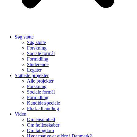
Søg støtte
Søg støtte
Forskning
Sociale formål
Formidling
Studerende
Legater
Støttede projekter
Alle projekter
Forskning
Sociale formål
Formidling
Kandidatspeciale
Ph.d.-afhandling
Viden
Om ensomhed
Om fællesskaber
Om fattigdom
Hvor mange er ældre i Danmark?