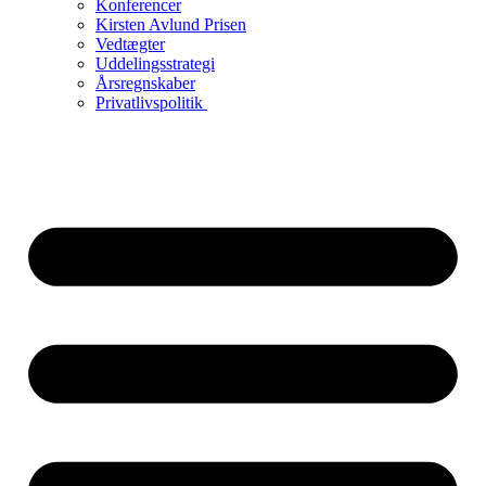
Konferencer
Kirsten Avlund Prisen
Vedtægter
Uddelingsstrategi
Årsregnskaber
Privatlivspolitik