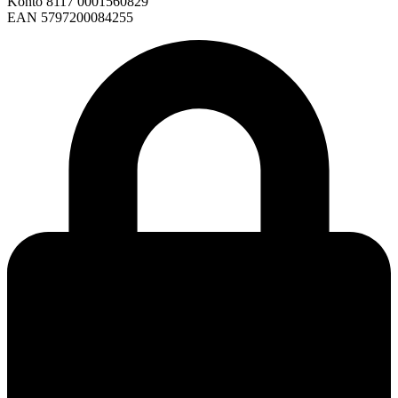
Konto 8117 0001560829
EAN 5797200084255