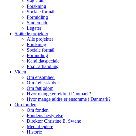
Søg støtte
Forskning
Sociale formål
Formidling
Studerende
Legater
Støttede projekter
Alle projekter
Forskning
Sociale formål
Formidling
Kandidatspeciale
Ph.d.-afhandling
Viden
Om ensomhed
Om fællesskaber
Om fattigdom
Hvor mange er ældre i Danmark?
Hvor mange ældre er ensomme i Danmark?
Om fonden
Om fonden
Fondens bestyrelse
Direktør Christine E. Swane
Medarbejdere
Historie