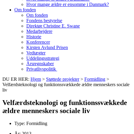
Hvor mange ældre er ensomme i Danmark?
Om fonden
Om fonden
Fondens bestyrelse
Direktør Christine E. Swane
Medarbejdere
Historie
Konferencer
Kirsten Avlund Prisen
Vedtægter
Uddelingsstrategi
Årsregnskaber
Privatlivspolitik
DU ER HER:
Hjem
>
Støttede projekter
>
Formidling
>
Velfærdsteknologi og funktionssvækkede ældre menneskers sociale
liv
Velfærdsteknologi og funktionssvækkede
ældre menneskers sociale liv
Type:
Formidling
År:
2013