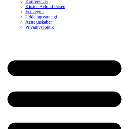
Konferencer
Kirsten Avlund Prisen
Vedtægter
Uddelingsstrategi
Årsregnskaber
Privatlivspolitik