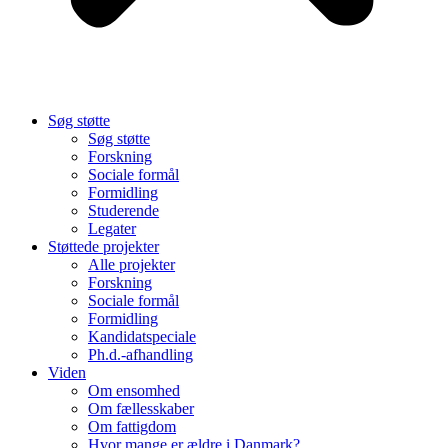
Søg støtte
Søg støtte
Forskning
Sociale formål
Formidling
Studerende
Legater
Støttede projekter
Alle projekter
Forskning
Sociale formål
Formidling
Kandidatspeciale
Ph.d.-afhandling
Viden
Om ensomhed
Om fællesskaber
Om fattigdom
Hvor mange er ældre i Danmark?