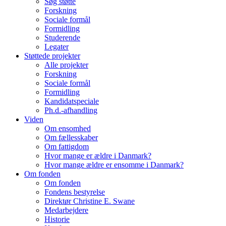
Søg støtte
Forskning
Sociale formål
Formidling
Studerende
Legater
Støttede projekter
Alle projekter
Forskning
Sociale formål
Formidling
Kandidatspeciale
Ph.d.-afhandling
Viden
Om ensomhed
Om fællesskaber
Om fattigdom
Hvor mange er ældre i Danmark?
Hvor mange ældre er ensomme i Danmark?
Om fonden
Om fonden
Fondens bestyrelse
Direktør Christine E. Swane
Medarbejdere
Historie