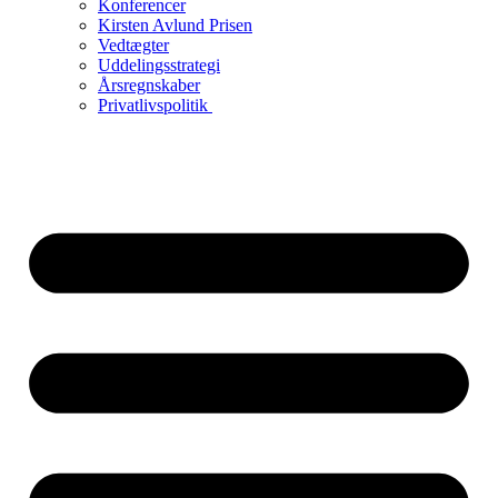
Konferencer
Kirsten Avlund Prisen
Vedtægter
Uddelingsstrategi
Årsregnskaber
Privatlivspolitik