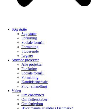
Søg støtte
Søg støtte
Forskning
Sociale formål
Formidling
Studerende
Legater
Støttede projekter
Alle projekter
Forskning
Sociale formål
Formidling
Kandidatspeciale
Ph.d.-afhandling
Viden
Om ensomhed
Om fællesskaber
Om fattigdom
Hvor mange er ældre i Danmark?