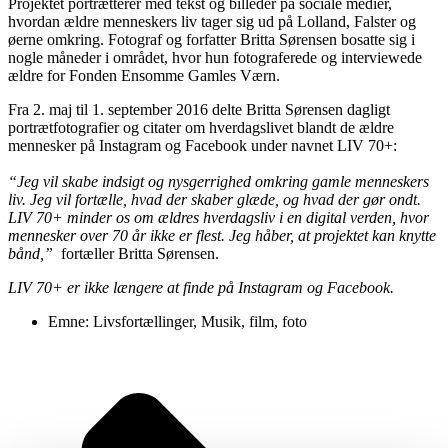
Projektet portrætterer med tekst og billeder på sociale medier,
hvordan ældre menneskers liv tager sig ud på Lolland, Falster og
øerne omkring. Fotograf og forfatter Britta Sørensen bosatte sig i
nogle måneder i området, hvor hun fotograferede og interviewede
ældre for Fonden Ensomme Gamles Værn.
Fra 2. maj til 1. september 2016 delte Britta Sørensen dagligt
portrætfotografier og citater om hverdagslivet blandt de ældre
mennesker på Instagram og Facebook under navnet LIV 70+:
“Jeg vil skabe indsigt og nysgerrighed omkring gamle menneskers
liv. Jeg vil fortælle, hvad der skaber glæde, og hvad der gør ondt.
LIV 70+ minder os om ældres hverdagsliv i en digital verden, hvor
mennesker over 70 år ikke er flest. Jeg håber, at projektet kan knytte
bånd,”
fortæller Britta Sørensen.
LIV 70+ er ikke længere at finde på Instagram og Facebook.
Emne:
Livsfortællinger
,
Musik, film, foto