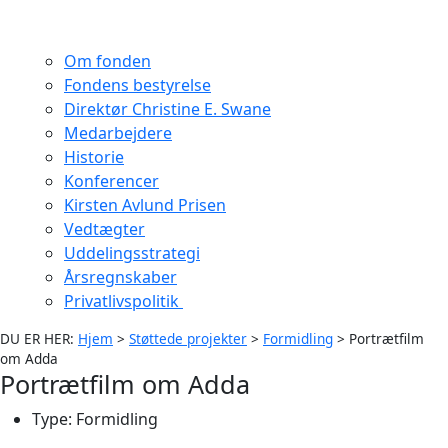
Om fonden
Fondens bestyrelse
Direktør Christine E. Swane
Medarbejdere
Historie
Konferencer
Kirsten Avlund Prisen
Vedtægter
Uddelingsstrategi
Årsregnskaber
Privatlivspolitik
DU ER HER:
Hjem
>
Støttede projekter
>
Formidling
>
Portrætfilm
om Adda
Portrætfilm om Adda
Type:
Formidling