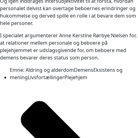
Og igen inddrages intersubjektivitet til at forstå, hvordan
personalet delvist kan overtage beboernes erindringer og
hukommelse og derved spille en rolle i at bevare dem som
hele personer.
I specialet argumenterer Anne Kerstine Rørbye Nielsen for,
at relationer mellem personale og beboere på
plejehjemmet er udslagsgivende for, om beboere med
demens bevarer deres status som person.
Emne:
Aldring og alderdom
Demens
Eksistens og
mening
Livsfortællinger
Plejehjem