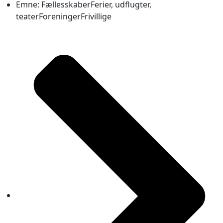
Emne:
Fællesskaber
Ferier, udflugter,
teater
Foreninger
Frivillige