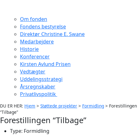
Om fonden
Fondens bestyrelse
Direktør Christine E. Swane
Medarbejdere
Historie
Konferencer
Kirsten Avlund Prisen
Vedtægter
Uddelingsstrategi
Årsregnskaber
Privatlivspolitik
DU ER HER:
Hjem
>
Støttede projekter
>
Formidling
>
Forestillingen
“Tilbage”
Forestillingen “Tilbage”
Type:
Formidling