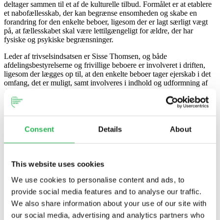
deltager sammen til et af de kulturelle tilbud. Formålet er at etablere
et nabofællesskab, der kan begrænse ensomheden og skabe en
forandring for den enkelte beboer, ligesom der er lagt særligt vægt
på, at fællesskabet skal være lettilgængeligt for ældre, der har
fysiske og psykiske begrænsninger.
Leder af trivselsindsatsen er Sisse Thomsen, og både
afdelingsbestyrelserne og frivillige beboere er involveret i driften,
ligesom der lægges op til, at den enkelte beboer tager ejerskab i det
omfang, det er muligt, samt involveres i indhold og udformning af
de sociale tiltag.
Projektet starter i 2023 og forventes afsluttet i 2026.
Emne:
Ensomhed
,
Fællesskaber
,
Foreninger
Consent
Details
About
This website uses cookies
We use cookies to personalise content and ads, to
provide social media features and to analyse our traffic.
We also share information about your use of our site with
our social media, advertising and analytics partners who