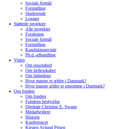
Sociale formål
Formidling
Studerende
Legater
Støttede projekter
Alle projekter
Forskning
Sociale formål
Formidling
Kandidatspeciale
Ph.d.-afhandling
Viden
Om ensomhed
Om fællesskaber
Om fattigdom
Hvor mange er ældre i Danmark?
Hvor mange ældre er ensomme i Danmark?
Om fonden
Om fonden
Fondens bestyrelse
Direktør Christine E. Swane
Medarbejdere
Historie
Konferencer
Kirsten Avlund Prisen