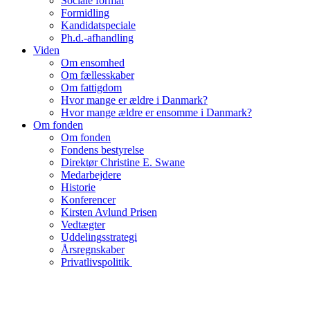
Sociale formål
Formidling
Kandidatspeciale
Ph.d.-afhandling
Viden
Om ensomhed
Om fællesskaber
Om fattigdom
Hvor mange er ældre i Danmark?
Hvor mange ældre er ensomme i Danmark?
Om fonden
Om fonden
Fondens bestyrelse
Direktør Christine E. Swane
Medarbejdere
Historie
Konferencer
Kirsten Avlund Prisen
Vedtægter
Uddelingsstrategi
Årsregnskaber
Privatlivspolitik