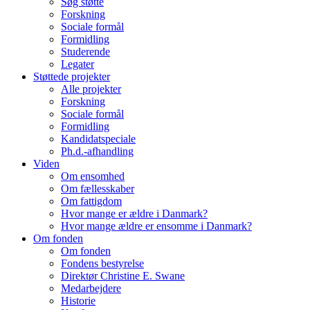
Søg støtte
Forskning
Sociale formål
Formidling
Studerende
Legater
Støttede projekter
Alle projekter
Forskning
Sociale formål
Formidling
Kandidatspeciale
Ph.d.-afhandling
Viden
Om ensomhed
Om fællesskaber
Om fattigdom
Hvor mange er ældre i Danmark?
Hvor mange ældre er ensomme i Danmark?
Om fonden
Om fonden
Fondens bestyrelse
Direktør Christine E. Swane
Medarbejdere
Historie