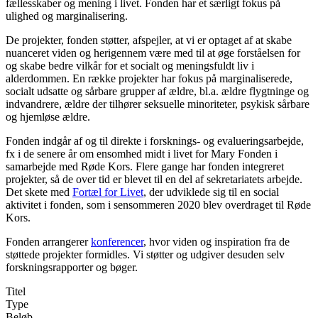
fællesskaber og mening i livet. Fonden har et særligt fokus på
ulighed og marginalisering.
De projekter, fonden støtter, afspejler, at vi er optaget af at skabe
nuanceret viden og herigennem være med til at øge forståelsen for
og skabe bedre vilkår for et socialt og meningsfuldt liv i
alderdommen. En række projekter har fokus på marginaliserede,
socialt udsatte og sårbare grupper af ældre, bl.a. ældre flygtninge og
indvandrere, ældre der tilhører seksuelle minoriteter, psykisk sårbare
og hjemløse ældre.
Fonden indgår af og til direkte i forsknings- og evalueringsarbejde,
fx i de senere år om ensomhed midt i livet for Mary Fonden i
samarbejde med Røde Kors. Flere gange har fonden integreret
projekter, så de over tid er blevet til en del af sekretariatets arbejde.
Det skete med
Fortæl for Livet
, der udviklede sig til en social
aktivitet i fonden, som i sensommeren 2020 blev overdraget til Røde
Kors.
Fonden arrangerer
konferencer
, hvor viden og inspiration fra de
støttede projekter formidles. Vi støtter og udgiver desuden selv
forskningsrapporter og bøger.
Titel
Type
Beløb