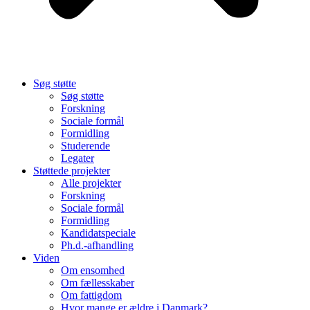
Søg støtte
Søg støtte
Forskning
Sociale formål
Formidling
Studerende
Legater
Støttede projekter
Alle projekter
Forskning
Sociale formål
Formidling
Kandidatspeciale
Ph.d.-afhandling
Viden
Om ensomhed
Om fællesskaber
Om fattigdom
Hvor mange er ældre i Danmark?