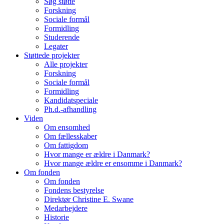
Søg støtte
Forskning
Sociale formål
Formidling
Studerende
Legater
Støttede projekter
Alle projekter
Forskning
Sociale formål
Formidling
Kandidatspeciale
Ph.d.-afhandling
Viden
Om ensomhed
Om fællesskaber
Om fattigdom
Hvor mange er ældre i Danmark?
Hvor mange ældre er ensomme i Danmark?
Om fonden
Om fonden
Fondens bestyrelse
Direktør Christine E. Swane
Medarbejdere
Historie