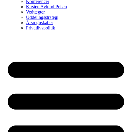
Konferencer
Kirsten Avlund Prisen
Vedtægter
Uddelingsstrategi
Årsregnskaber
Privatlivspolitik