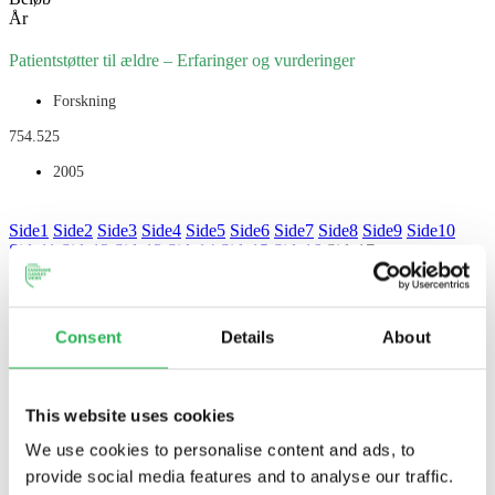
År
Patientstøtter til ældre – Erfaringer og vurderinger
Forskning
754.525
2005
Ph.d. Jesper Wégens fra Gerontologisk Institut har gennemført et
Side
1
Side
2
Side
3
Side
4
Side
5
Side
6
Side
7
Side
8
Side
9
Side
10
kvalitativt, eksplorativt studie af frivillige patientstøtter med fokus på
Side
11
Side
12
Side
13
Side
14
Side
15
Side
16
Side
17
deres aktiviteter, deres effekt, deres eget udbytte...
Læs mere
Consent
Details
About
This website uses cookies
We use cookies to personalise content and ads, to
provide social media features and to analyse our traffic.