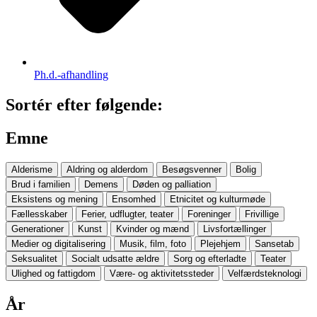
Ph.d.-afhandling
Sortér efter følgende:
Emne
Alderisme
Aldring og alderdom
Besøgsvenner
Bolig
Brud i familien
Demens
Døden og palliation
Eksistens og mening
Ensomhed
Etnicitet og kulturmøde
Fællesskaber
Ferier, udflugter, teater
Foreninger
Frivillige
Generationer
Kunst
Kvinder og mænd
Livsfortællinger
Medier og digitalisering
Musik, film, foto
Plejehjem
Sansetab
Seksualitet
Socialt udsatte ældre
Sorg og efterladte
Teater
Ulighed og fattigdom
Være- og aktivitetssteder
Velfærdsteknologi
År