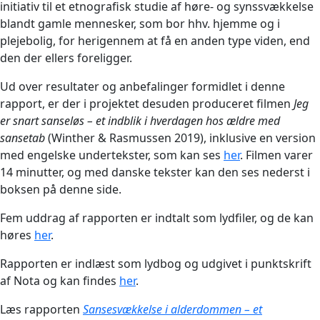
initiativ til et etnografisk studie af høre- og synssvækkelse
blandt gamle mennesker, som bor hhv. hjemme og i
plejebolig, for herigennem at få en anden type viden, end
den der ellers foreligger.
Ud over resultater og anbefalinger formidlet i denne
rapport, er der i projektet desuden produceret filmen
Jeg
er snart sanseløs – et indblik i hverdagen hos ældre med
sansetab
(Winther & Rasmussen 2019), inklusive en version
med engelske undertekster, som kan ses
her
. Filmen varer
14 minutter, og med danske tekster kan den ses nederst i
boksen på denne side.
Fem uddrag af rapporten er indtalt som lydfiler, og de kan
høres
her
.
Rapporten er indlæst som lydbog og udgivet i punktskrift
af Nota og kan findes
her
.
Læs rapporten
Sansesvækkelse i alderdommen – et