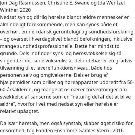
Jon Dag Rasmussen, Christine E. Swane og Ida Wentzel
Winther, 2020
Nedsat syn og dårlig hørelse blandt ældre mennesker er
almindeligt forekommende, men kan synes både et
overhørt emne i dansk gerontologi og sundhedsforskning
– og overset i hverdagslivet blandt befolkningen, inklusive
mange sundhedsprofessionelle. Dette har mindst to
grunde. Dels indfinder syns- og høresvækkelse sig så
snigende i det sene voksenliv, at det indebærer en gradvis
tilvænning til et lavere funktionsniveau, både hos
personen selv og omgivelserne. Dels er brug af
hjælpemidler som briller og høreapparater udbredt fra 50-
60-årsalderen, og mange af os nærer forventninger om
svækkelse af sanserne som en ”naturlig del af det at blive
ældre”, hvorfor livet med nedsat syn eller hørelse er
relativt upåagtet.
Da især høretab, men også synstab, skaber øget risiko for
ensomhed, tog Fonden Ensomme Gamles Værn i 2016