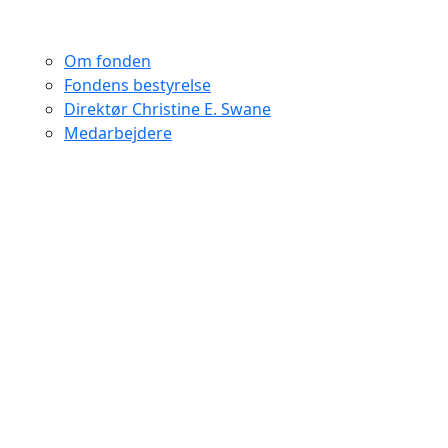
Om fonden
Fondens bestyrelse
Direktør Christine E. Swane
Medarbejdere
Historie
Konferencer
Kirsten Avlund Prisen
Vedtægter
Uddelingsstrategi
Årsregnskaber
Privatlivspolitik
Næstekærlig førstehjælp til
ensomme, ældre danskere i
udlandet
Danske Sømands- og Udlandskirker har fået en