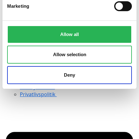
Marketing
Om fonden
Fondens bestyrelse
Direktør Christine E. Swane
Allow all
Medarbejdere
Historie
Allow selection
Konferencer
Kirsten Avlund Prisen
Vedtægter
Deny
Uddelingsstrategi
Årsregnskaber
Privatlivspolitik