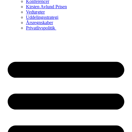
Konferencer
Kirsten Avlund Prisen
Vedtægter
Uddelingsstrategi
Årsregnskaber
Privatlivspolitik