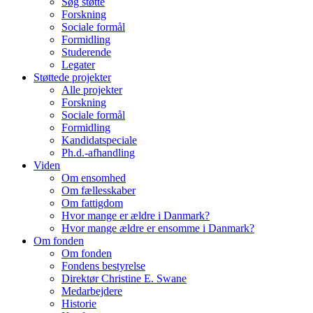
Søg støtte
Forskning
Sociale formål
Formidling
Studerende
Legater
Støttede projekter
Alle projekter
Forskning
Sociale formål
Formidling
Kandidatspeciale
Ph.d.-afhandling
Viden
Om ensomhed
Om fællesskaber
Om fattigdom
Hvor mange er ældre i Danmark?
Hvor mange ældre er ensomme i Danmark?
Om fonden
Om fonden
Fondens bestyrelse
Direktør Christine E. Swane
Medarbejdere
Historie