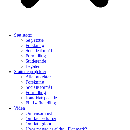
Søg støtte
Søg støtte
Forskning
Sociale formål
Formidling
Studerende
Legater
Støttede projekter
Alle projekter
Forskning
Sociale formål
Formidling
Kandidatspeciale
Ph.d.-afhandling
Viden
Om ensomhed
Om fællesskaber
Om fattigdom
Hvor mange er ældre i Danmark?