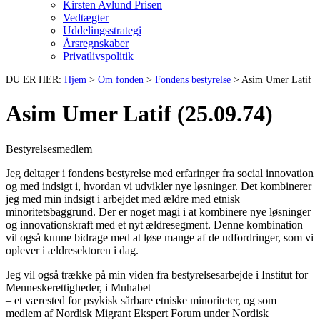
Kirsten Avlund Prisen
Vedtægter
Uddelingsstrategi
Årsregnskaber
Privatlivspolitik
DU ER HER:
Hjem
>
Om fonden
>
Fondens bestyrelse
>
Asim Umer Latif
Asim Umer Latif (25.09.74)
Bestyrelsesmedlem
Jeg deltager i fondens bestyrelse med erfaringer fra social innovation
og med indsigt i, hvordan vi udvikler nye løsninger. Det kombinerer
jeg med min indsigt i arbejdet med ældre med etnisk
minoritetsbaggrund. Der er noget magi i at kombinere nye løsninger
og innovationskraft med et nyt ældresegment. Denne kombination
vil også kunne bidrage med at løse mange af de udfordringer, som vi
oplever i ældresektoren i dag.
Jeg vil også trække på min viden fra bestyrelsesarbejde i Institut for
Menneskerettigheder, i Muhabet
– et værested for psykisk sårbare etniske minoriteter, og som
medlem af Nordisk Migrant Ekspert Forum under Nordisk