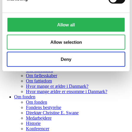
Forskning
Sociale formål
Formidling
Studerende
Legater
Allow all
Støttede projekter
Alle projekter
Forskning
Allow selection
Sociale formål
Formidling
Kandidatspeciale
Deny
Ph.d.-afhandling
Viden
Om ensomhed
Om fællesskaber
Om fattigdom
Hvor mange er ældre i Danmark?
Hvor mange ældre er ensomme i Danmark?
Om fonden
Om fonden
Fondens bestyrelse
Direktør Christine E. Swane
Medarbejdere
Historie
Konferencer