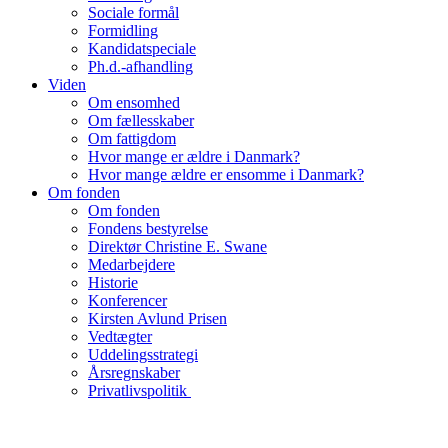
Sociale formål
Formidling
Kandidatspeciale
Ph.d.-afhandling
Viden
Om ensomhed
Om fællesskaber
Om fattigdom
Hvor mange er ældre i Danmark?
Hvor mange ældre er ensomme i Danmark?
Om fonden
Om fonden
Fondens bestyrelse
Direktør Christine E. Swane
Medarbejdere
Historie
Konferencer
Kirsten Avlund Prisen
Vedtægter
Uddelingsstrategi
Årsregnskaber
Privatlivspolitik