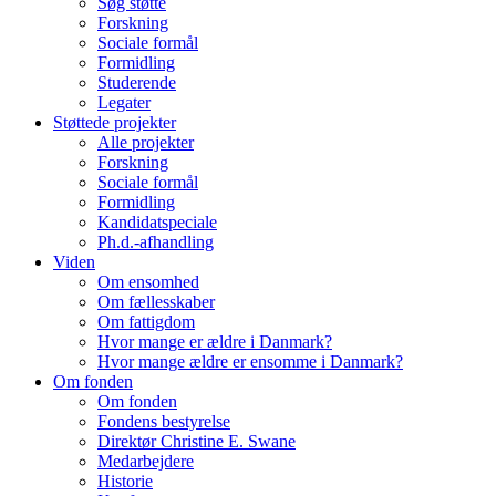
Søg støtte
Forskning
Sociale formål
Formidling
Studerende
Legater
Støttede projekter
Alle projekter
Forskning
Sociale formål
Formidling
Kandidatspeciale
Ph.d.-afhandling
Viden
Om ensomhed
Om fællesskaber
Om fattigdom
Hvor mange er ældre i Danmark?
Hvor mange ældre er ensomme i Danmark?
Om fonden
Om fonden
Fondens bestyrelse
Direktør Christine E. Swane
Medarbejdere
Historie