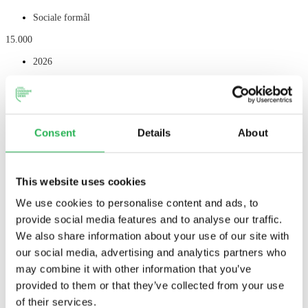
isolation kan...
Sociale formål
Læs mere
15.000
2026
Netværkscaféen i Thisted er en selvstændig enhed under SIND.
Mange af brugerne er over 60 år og lever med ensomhed, psykisk
Når forbindelsen forstummer – En podcast om brud i familien
sårbarhed og begrænsede ressourcer....
Consent
Details
About
Formidling
Læs mere
180.000
This website uses cookies
2026
We use cookies to personalise content and ads, to
Vi er forbundet til familien, fra øjeblikket vi bliver undfanget:
provide social media features and to analyse our traffic.
Gennem dna, navlestrenge og idéen om, at blod flyder tykkere end
Retrograd – en dokumentarfilm om at forsone sig med fortidens
We also share information about your use of our site with
vand. Så hvordan forklarer man, når...
svigt
our social media, advertising and analytics partners who
may combine it with other information that you’ve
Læs mere
Formidling
provided to them or that they’ve collected from your use
150.000
of their services.