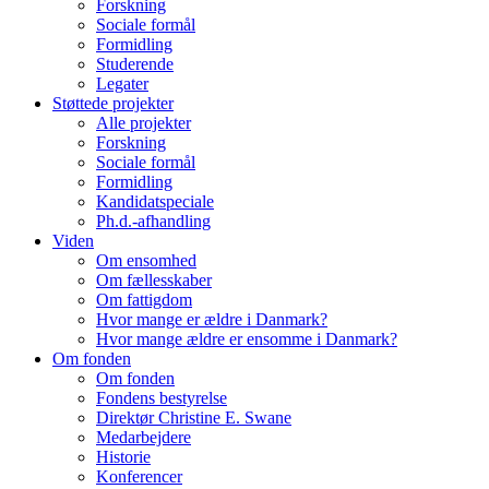
Forskning
Sociale formål
Formidling
Studerende
Legater
Støttede projekter
Alle projekter
Forskning
Sociale formål
Formidling
Kandidatspeciale
Ph.d.-afhandling
Viden
Om ensomhed
Om fællesskaber
Om fattigdom
Hvor mange er ældre i Danmark?
Hvor mange ældre er ensomme i Danmark?
Om fonden
Om fonden
Fondens bestyrelse
Direktør Christine E. Swane
Medarbejdere
Historie
Konferencer