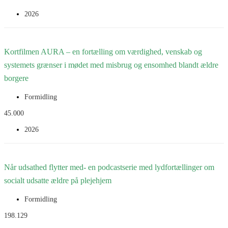
2026
DepressionsForeningen etablerer med Blom Senior et særskilt og
stabilt fællesskab for seniorer over 65 år. Målgruppen er præget af
Kortfilmen AURA – en fortælling om værdighed, venskab og
ensomhed og social isolation, der er...
systemets grænser i mødet med misbrug og ensomhed blandt ældre
borgere
Læs mere
Formidling
45.000
2026
AURA er et karakterdrevet socialrealistisk drama, der undersøger
balancen mellem system og relation. Filmen følger Torben, en
Når udsathed flytter med- en podcastserie med lydfortællinger om
isoleret og alkoholiseret pensionist, der har mistet kontakten...
socialt udsatte ældre på plejehjem
Læs mere
Formidling
198.129