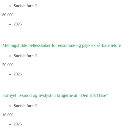
Sociale formål
Læs mere
80.000
2026
Gennem en opsøgende indsats og deltagelse i messen Mere Fri Tid
får henved 80 minoritetsetniske seniorer fra udvalgte områder i
Meningsfulde fællesskaber for ensomme og psykisk sårbare ældre
Københavns Kommune mulighed for at...
Sociale formål
Læs mere
50.000
2026
Projektet har til formål at styrke fællesskab, deltagelse og livskvalitet
for ældre mennesker, der lever med psykisk sårbarhed, ensomhed og
Fornyet livsmod og livslyst til brugerne af “Den Blå Oase”
begrænset netværk. Målgruppen er ældre...
Sociale formål
Læs mere
16.000
2025