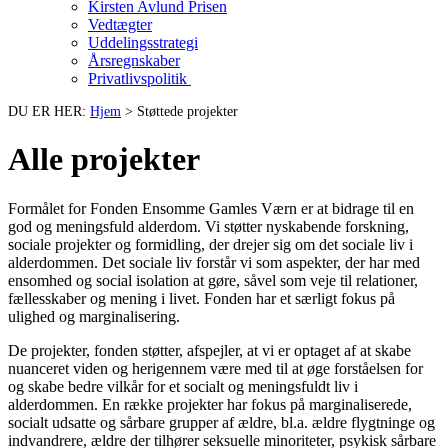
Kirsten Avlund Prisen
Vedtægter
Uddelingsstrategi
Årsregnskaber
Privatlivspolitik
DU ER HER:
Hjem
>
Støttede projekter
Alle projekter
Formålet for Fonden Ensomme Gamles Værn er at bidrage til en
god og meningsfuld alderdom. Vi støtter nyskabende forskning,
sociale projekter og formidling, der drejer sig om det sociale liv i
alderdommen. Det sociale liv forstår vi som aspekter, der har med
ensomhed og social isolation at gøre, såvel som veje til relationer,
fællesskaber og mening i livet. Fonden har et særligt fokus på
ulighed og marginalisering.
De projekter, fonden støtter, afspejler, at vi er optaget af at skabe
nuanceret viden og herigennem være med til at øge forståelsen for
og skabe bedre vilkår for et socialt og meningsfuldt liv i
alderdommen. En række projekter har fokus på marginaliserede,
socialt udsatte og sårbare grupper af ældre, bl.a. ældre flygtninge og
indvandrere, ældre der tilhører seksuelle minoriteter, psykisk sårbare