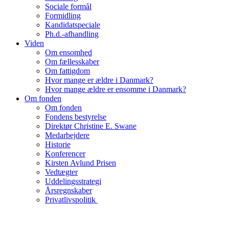
Sociale formål
Formidling
Kandidatspeciale
Ph.d.-afhandling
Viden
Om ensomhed
Om fællesskaber
Om fattigdom
Hvor mange er ældre i Danmark?
Hvor mange ældre er ensomme i Danmark?
Om fonden
Om fonden
Fondens bestyrelse
Direktør Christine E. Swane
Medarbejdere
Historie
Konferencer
Kirsten Avlund Prisen
Vedtægter
Uddelingsstrategi
Årsregnskaber
Privatlivspolitik