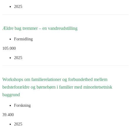
2025
I Diakoniens Hus i Tingbjerg Kirke i København har
onsdagscafeen eksisteret i mere end 10 år. Her er der mulighed for at
Ældre bag tremmer – en vandreudstilling
få en let anretning,...
Formidling
Læs mere
105.000
2025
Dette formidlingsprojekt skal portrættere en række ældre borgere,
som afsoner fængselsdomme. Projektet skal munde ud i en foto-,
Workshops om familierelationer og forbundethed mellem
tekst- og videoudstilling på en række af...
bedsteforældre og børnebørn i familier med minoritetsetnisk
baggrund
Læs mere
Forskning
39.400
2025